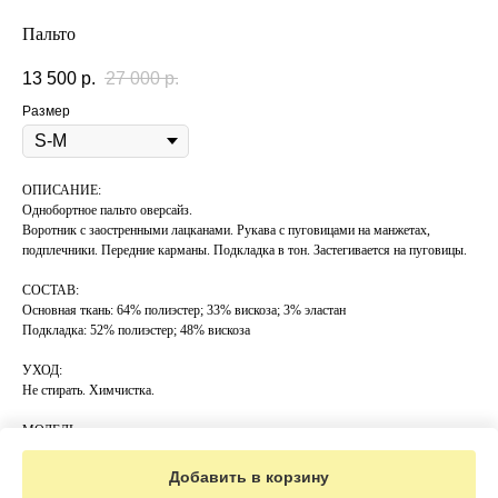
Пальто
13 500
р.
27 000
р.
Размер
ОПИСАНИЕ:
Однобортное пальто оверсайз.
Воротник с заостренными лацканами. Рукава с пуговицами на манжетах,
подплечники. Передние карманы. Подкладка в тон. Застегивается на пуговицы.
СОСТАВ:
Основная ткань: 64% полиэстер; 33% вискоза; 3% эластан
Подкладка: 52% полиэстер; 48% вискоза
УХОД:
Не стирать. Химчистка.
МОДЕЛЬ:
Рост 175см, Бюст 89см, Талия 69см, Бедра 92см
Добавить в корзину