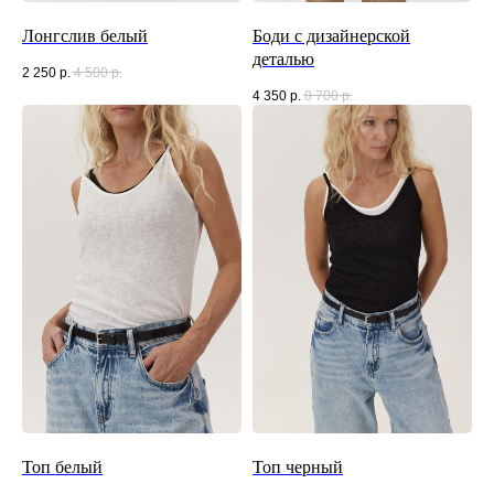
Лонгслив белый
Боди с дизайнерской
деталью
2 250
р.
4 500
р.
4 350
р.
8 700
р.
Топ белый
Топ черный