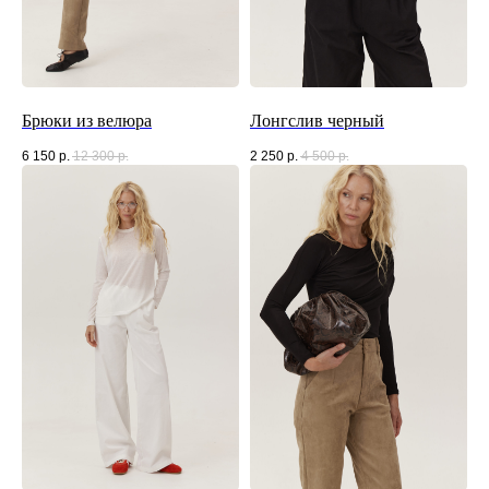
Брюки из велюра
Лонгслив черный
6 150
р.
12 300
р.
2 250
р.
4 500
р.