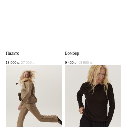
Пальто
Бомбер
13 500
р.
27 000
р.
9 450
р.
18 900
р.