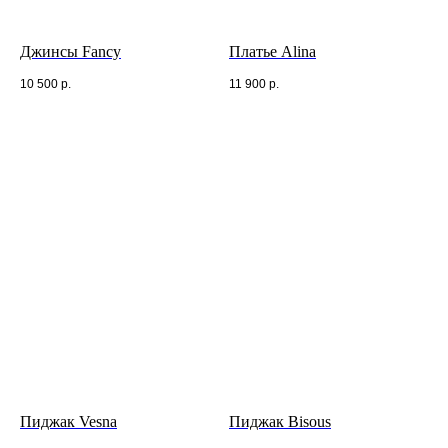
Джинсы Fancy
Платье Alina
10 500
р.
11 900
р.
Пиджак Vesna
Пиджак Bisous