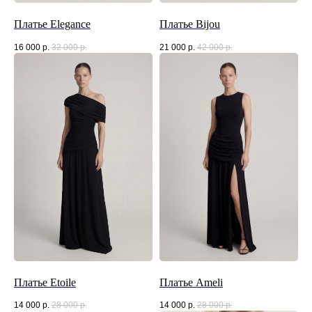
Платье Elegance
Платье Bijou
16 000
р.
32 000
р.
21 000
р.
42 000
р.
Платье Etoile
Платье Ameli
14 000
р.
28 000
р.
14 000
р.
28 000
р.