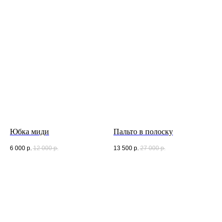
Юбка миди
Пальто в полоску
6 000
р.
12 000
р.
13 500
р.
27 000
р.