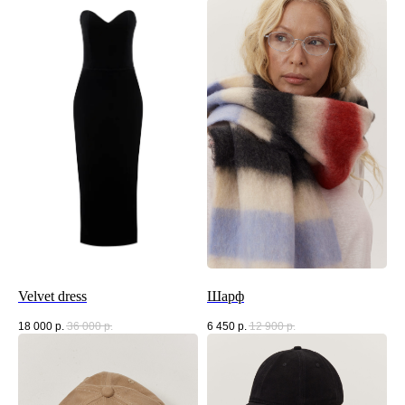
Velvet dress
Шарф
18 000
р.
36 000
р.
6 450
р.
12 900
р.